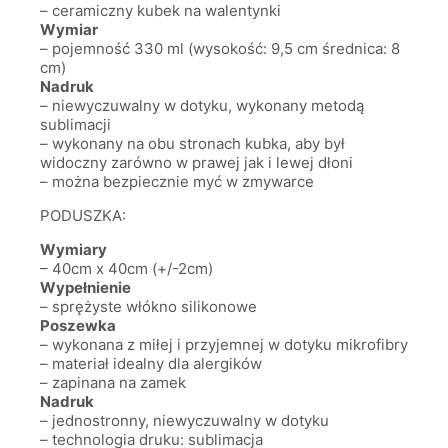
– ceramiczny kubek na walentynki
Wymiar
– pojemność 330 ml (wysokość: 9,5 cm średnica: 8
cm)
Nadruk
– niewyczuwalny w dotyku, wykonany metodą
sublimacji
– wykonany na obu stronach kubka, aby był
widoczny zarówno w prawej jak i lewej dłoni
– można bezpiecznie myć w zmywarce
PODUSZKA:
Wymiary
– 40cm x 40cm (+/-2cm)
Wypełnienie
– sprężyste włókno silikonowe
Poszewka
– wykonana z miłej i przyjemnej w dotyku mikrofibry
– materiał idealny dla alergików
– zapinana na zamek
Nadruk
– jednostronny, niewyczuwalny w dotyku
– technologia druku: sublimacja