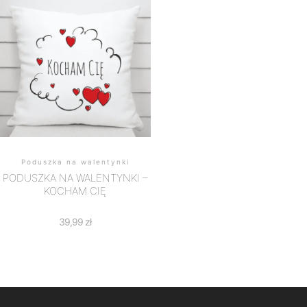
Poduszka na walentynki
PODUSZKA NA WALENTYNKI –
KOCHAM CIĘ
39,99
zł