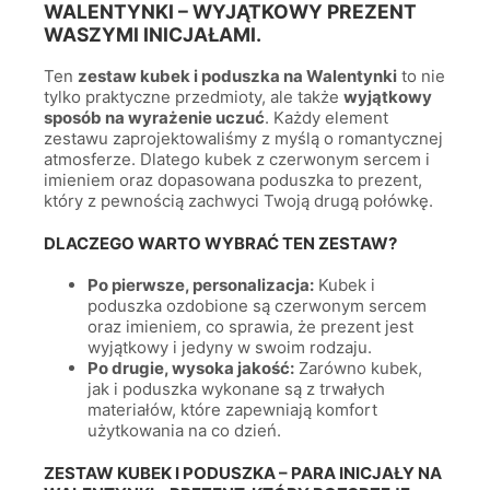
WALENTYNKI – WYJĄTKOWY PREZENT
WASZYMI INICJAŁAMI.
Ten
zestaw kubek i poduszka na Walentynki
to nie
tylko praktyczne przedmioty, ale także
wyjątkowy
sposób na wyrażenie uczuć
. Każdy element
zestawu zaprojektowaliśmy z myślą o romantycznej
atmosferze. Dlatego kubek z czerwonym sercem i
imieniem oraz dopasowana poduszka to prezent,
który z pewnością zachwyci Twoją drugą połówkę.
DLACZEGO WARTO WYBRAĆ TEN ZESTAW?
Po pierwsze, personalizacja:
Kubek i
poduszka ozdobione są czerwonym sercem
oraz imieniem, co sprawia, że prezent jest
wyjątkowy i jedyny w swoim rodzaju.
Po drugie, wysoka jakość:
Zarówno kubek,
jak i poduszka wykonane są z trwałych
materiałów, które zapewniają komfort
użytkowania na co dzień.
ZESTAW KUBEK I PODUSZKA – PARA INICJAŁY NA