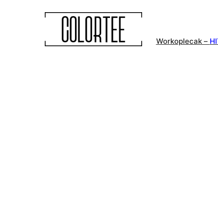
Workoplecak –
HI