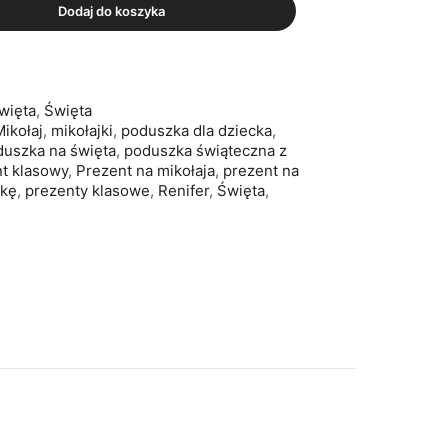
Dodaj do koszyka
więta
,
Święta
Mikołaj
,
mikołajki
,
poduszka dla dziecka
,
uszka na święta
,
poduszka świąteczna z
t klasowy
,
Prezent na mikołaja
,
prezent na
nkę
,
prezenty klasowe
,
Renifer
,
Święta
,