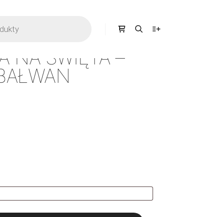
 NA ŚWIĘTA –
 BAŁWAN