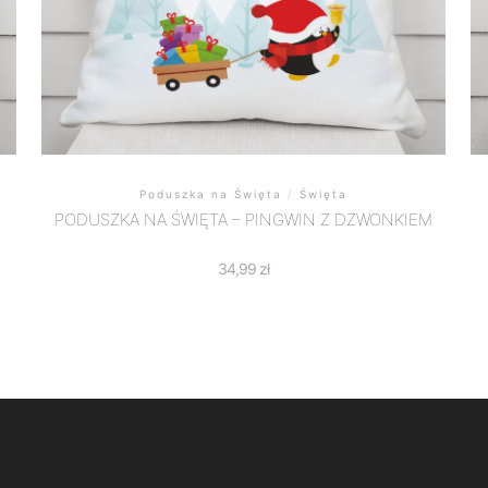
Poduszka na Święta
/
Święta
PODUSZKA NA ŚWIĘTA – PINGWIN Z DZWONKIEM
34,99
zł