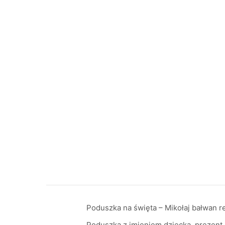
Poduszka na święta – Mikołaj bałwan r
Poduszka z imieniem dziecka, prezent 