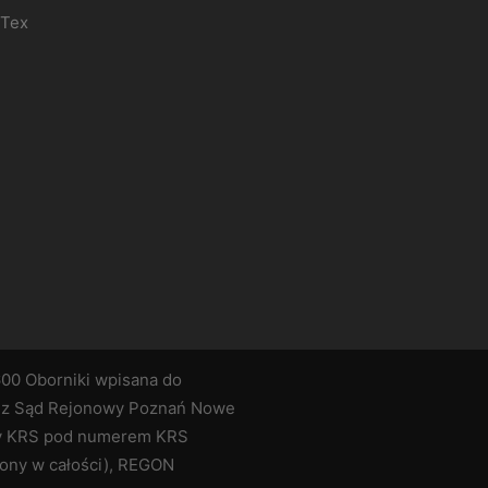
-Tex
600 Oborniki wpisana do
ez Sąd Rejonowy Poznań Nowe
czy KRS pod numerem KRS
cony w całości), REGON