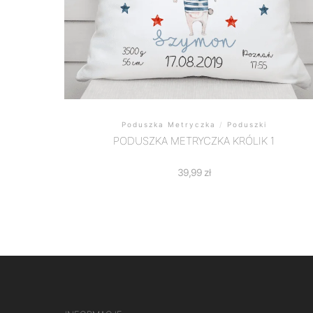
Poduszka Metryczka
/
Poduszki
PODUSZKA METRYCZKA KRÓLIK 1
39,99
zł