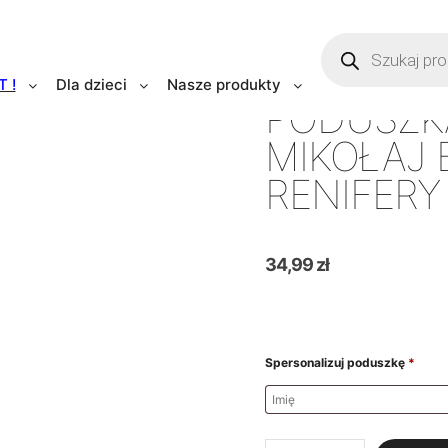
T !
Dla dzieci
Nasze produkty
PODUSZKA
MIKOŁAJ
RENIFERY
34,99
zł
Spersonalizuj poduszkę
*