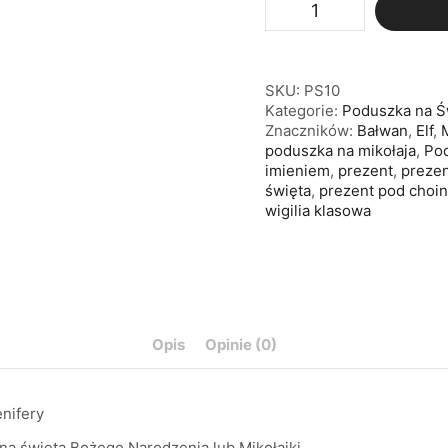
SKU:
PS10
Kategorie:
Poduszka na Ś
Znaczników:
Bałwan
,
Elf
,
poduszka na mikołaja
,
Pod
imieniem
,
prezent
,
prezen
święta
,
prezent pod choi
wigilia klasowa
Opis
Opinie (0)
enifery
na święta Bożego Narodzenia lub Mikołajki.