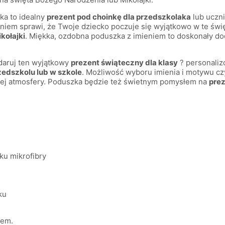
ka to idealny
prezent pod choinkę dla przedszkolaka
lub uczn
em sprawi, że Twoje dziecko poczuje się wyjątkowo w te święta
kołajki
. Miękka, ozdobna poduszka z imieniem to doskonały do
daruj ten wyjątkowy
prezent świąteczny dla klasy
? personaliz
zedszkolu lub w szkole
. Możliwość wyboru imienia i motywu cz
znej atmosfery. Poduszka będzie też świetnym pomysłem na
prez
ku mikrofibry
ku
iem.