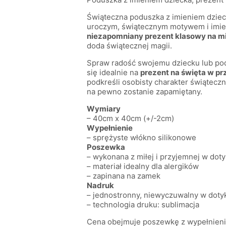
Świąteczna poduszka z imieniem dziec
uroczym, świątecznym motywem i imieni
niezapomniany prezent klasowy na mi
doda świątecznej magii.
Spraw radość swojemu dziecku lub po
się idealnie na
prezent na święta w pr
podkreśli osobisty charakter świątec
na pewno zostanie zapamiętany.
Wymiary
– 40cm x 40cm (+/-2cm)
Wypełnienie
– sprężyste włókno silikonowe
Poszewka
– wykonana z miłej i przyjemnej w doty
– materiał idealny dla alergików
– zapinana na zamek
Nadruk
– jednostronny, niewyczuwalny w doty
– technologia druku: sublimacja
Cena obejmuje poszewkę z wypełnien