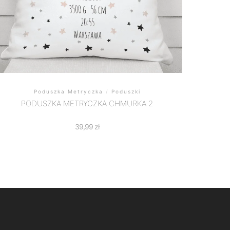
Poduszka Metryczka
/
Poduszki
PODUSZKA METRYCZKA CHMURKA 2
39,99
zł