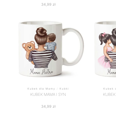
34,99
zł
Kubek dla Mamy
/
Kubki
Kubek 
KUBEK MAMA I SYN
KUBEK
34,99
zł