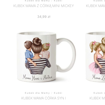
Kubek dla Mamy
/
Kubki
Kubek 
KUBEK MAMA Z CÓRKĄ MINI MICKEY
KUBEK MA
34,99
zł
Kubek dla Mamy
/
Kubki
Kubek 
KUBEK MAMA CÓRKA SYN I
KUBEK M