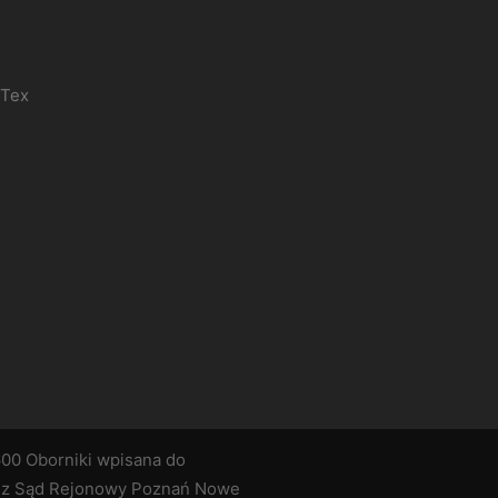
-Tex
600 Oborniki wpisana do
ez Sąd Rejonowy Poznań Nowe