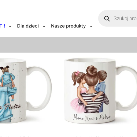
SKLEP
T !
Dla dzieci
Nasze produkty