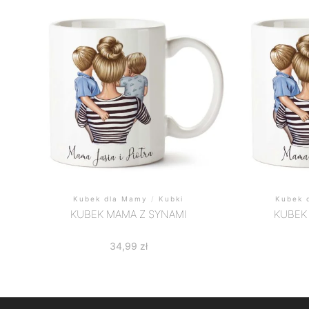
Kubek dla Mamy
/
Kubki
Kubek 
KUBEK MAMA Z SYNAMI
KUBEK
34,99
zł