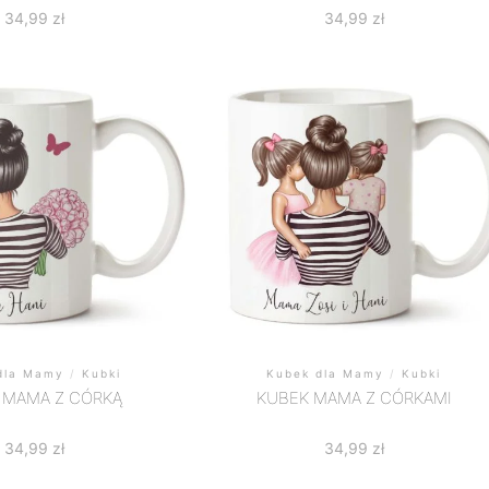
34,99
zł
34,99
zł
dla Mamy
/
Kubki
Kubek dla Mamy
/
Kubki
 MAMA Z CÓRKĄ
KUBEK MAMA Z CÓRKAMI
34,99
zł
34,99
zł