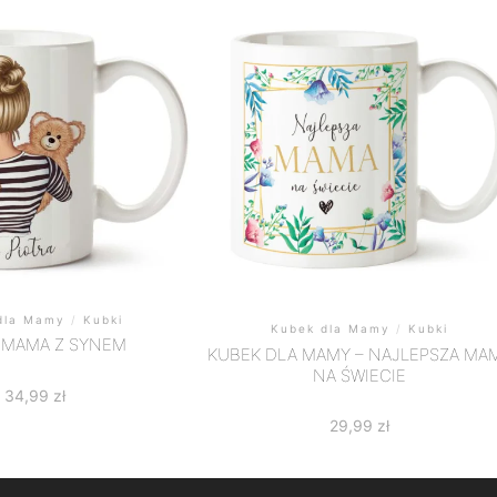
dla Mamy
/
Kubki
Kubek dla Mamy
/
Kubki
 MAMA Z SYNEM
KUBEK DLA MAMY – NAJLEPSZA MA
NA ŚWIECIE
34,99
zł
29,99
zł