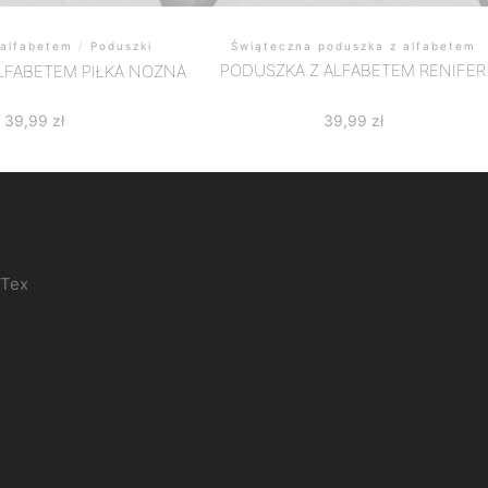
Świąteczna poduszka z alfabetem
 alfabetem
/
Poduszki
PODUSZKA Z ALFABETEM RENIFER
LFABETEM PIŁKA NOŻNA
39,99
zł
39,99
zł
-Tex