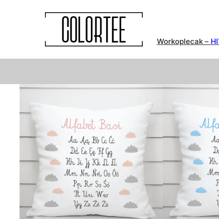
Workoplecak –
HI