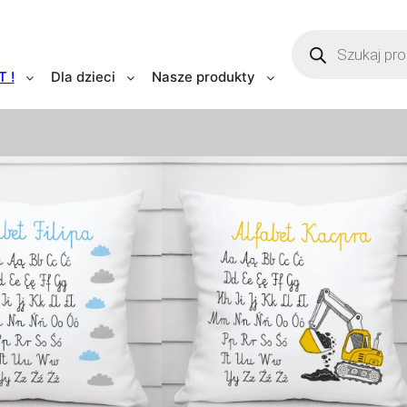
SKLEP
T !
Dla dzieci
Nasze produkty