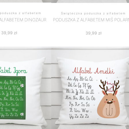
poduszka z alfabetem
Świąteczna poduszka z alfabetem
 ALFABETEM DINOZAUR
PODUSZKA Z ALFABETEM MIŚ POLAR
39,99
zł
39,99
zł