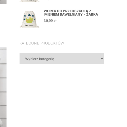
WOREK DO PRZEDSZKOLA Z
IMIENIEM BAWEŁNIANY - ŻABKA
A
39,99
zł
KATEGORIE PRODUKTÓW