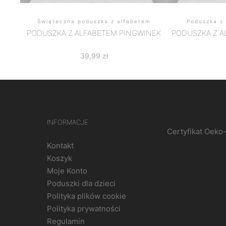
Świąteczna poduszka z alfabetem
Poduszka z
PODUSZKA Z ALFABETEM PINGWINEK
PODUSZKA Z A
39,99
zł
INFORMACJE
Certyfikat Oeko
Kontakt
Koszyk
Moje Konto
Poduszki dla dzieci
Polityka plików cookie
Polityka prywatności
Regulamin