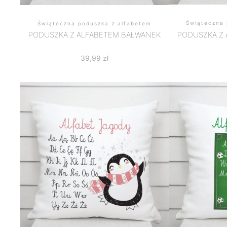
Świąteczna 
Świąteczna poduszka z alfabetem
PODUSZKA Z
PODUSZKA Z ALFABETEM BAŁWANEK
39,99
zł