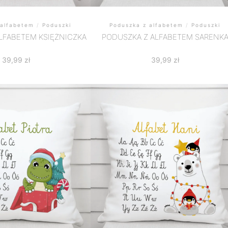
 alfabetem
/
Poduszki
Poduszka z alfabetem
/
Poduszki
LFABETEM KSIĘŻNICZKA
PODUSZKA Z ALFABETEM SARENK
39,99
zł
39,99
zł